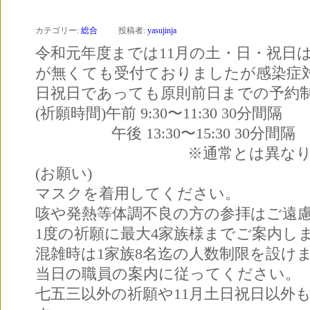
カテゴリー:
総合
投稿者:
yasujinja
令和元年度までは11月の土・日・祝日
が無くても受付ておりましたが感染症
日祝日であっても原則前日までの予約
(祈願時間)午前 9:30〜11:30 30分間隔
午後 13:30〜15:30 30分間隔
※通常とは異なりま
(お願い)
マスクを着用してください。
咳や発熱等体調不良の方の参拝はご遠
1度の祈願に最大4家族様までご案内し
混雑時は1家族8名迄の人数制限を設け
当日の職員の案内に従ってください。
七五三以外の祈願や11月土日祝日以外