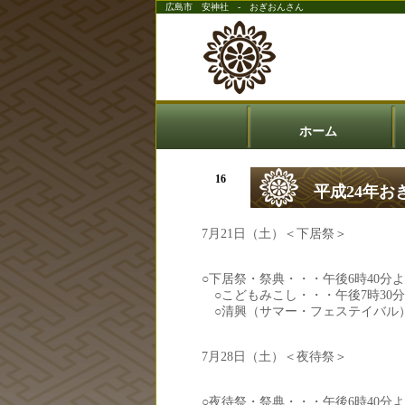
広島市 安神社 - おぎおんさん
ホーム
16
平成24年
Jun
7月21日（土）＜下居祭＞
○下居祭・祭典・・・午後6時40分
○こどもみこし・・・午後7時30
○清興（サマー・フェステイバル）
7月28日（土）＜夜待祭＞
○夜待祭・祭典・・・午後6時40分