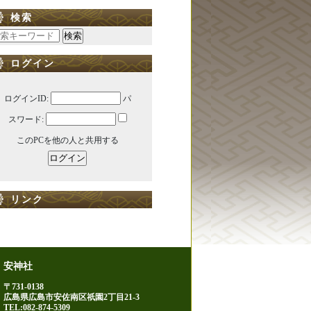
検索
ログイン
ログインID:
パ
スワード:
このPCを他の人と共用する
リンク
安神社
〒731-0138
広島県広島市安佐南区祇園2丁目21-3
TEL:082-874-5309