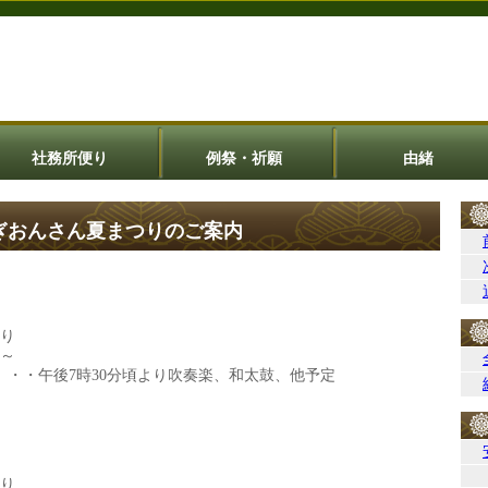
社務所便り
例祭・祈願
由緒
おぎおんさん夏まつりのご案内
より
分～
・・午後7時30分頃より吹奏楽、和太鼓、他予定
より