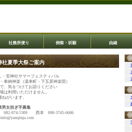
社務所便り
例祭・祈願
由緒
神社夏季大祭ご案内
こし・安神社サマーフェスティバル
奉納神楽（湯来町・下五原神楽団）
、気をつけてお詣りください
用いただけません。
がいます。
輿男女担ぎ手募集
-5309 西本 090-3745-6606
jinja.com