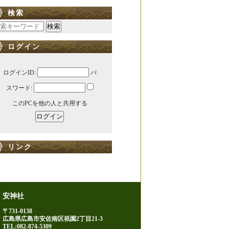
検索
ログイン
ログインID:
パ
スワード:
このPCを他の人と共用する
リンク
安神社
〒731-0138
広島県広島市安佐南区祇園2丁目21-3
TEL:082-874-5309