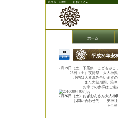
広島市 安神社 - おぎおんさん
ホーム
10
平成26年安
Jun
7月19日（土）下居祭 こどもみ
26日（土）夜待祭 大人神輿・
境内は大変混み合いますので
また大祭期間、駐車場は利
お車での参拝はご遠慮ね
7月26日（土）おぎおんさん大人神
お問い合わせ先 安神社 082-874
e-mail info@yasu